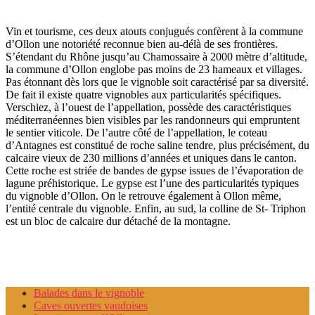
Vin et tourisme, ces deux atouts conjugués confèrent à la commune
d’Ollon une notoriété reconnue bien au-délà de ses frontières.
S’étendant du Rhône jusqu’au Chamossaire à 2000 mètre d’altitude,
la commune d’Ollon englobe pas moins de 23 hameaux et villages.
Pas étonnant dès lors que le vignoble soit caractérisé par sa diversité.
De fait il existe quatre vignobles aux particularités spécifiques.
Verschiez, à l’ouest de l’appellation, possède des caractéristiques
méditerranéennes bien visibles par les randonneurs qui empruntent
le sentier viticole. De l’autre côté de l’appellation, le coteau
d’Antagnes est constitué de roche saline tendre, plus précisément, du
calcaire vieux de 230 millions d’années et uniques dans le canton.
Cette roche est striée de bandes de gypse issues de l’évaporation de
lagune préhistorique. Le gypse est l’une des particularités typiques
du vignoble d’Ollon. On le retrouve également à Ollon même,
l’entité centrale du vignoble. Enfin, au sud, la colline de St- Triphon
est un bloc de calcaire dur détaché de la montagne.
Balades dans le vignoble
Caves ouvertes vaudoises