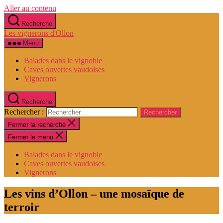
Aller au contenu
Recherche
Les vignerons d'Ollon
Menu
Balades dans le vignoble
Caves ouvertes vaudoises
Vignerons
Recherche
Rechercher :
Fermer la recherche
Fermer le menu
Balades dans le vignoble
Caves ouvertes vaudoises
Vignerons
Les vins d’Ollon – une mosaïque de
terroir